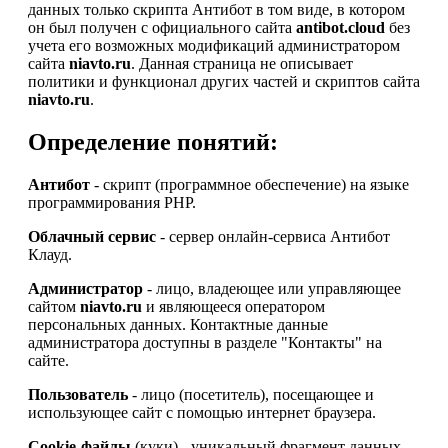
данных только скрипта Антибот в том виде, в котором
он был получен с официального сайта
antibot.cloud
без
учета его возможных модификаций администратором
сайта
niavto.ru
. Данная страница не описывает
политики и функционал других частей и скриптов сайта
niavto.ru
.
Определение понятий:
Антибот
- скрипт (программное обеспечение) на языке
программирования PHP.
Облачный сервис
- сервер онлайн-сервиса Антибот
Клауд.
Администратор
- лицо, владеющее или управляющее
сайтом
niavto.ru
и являющееся оператором
персональных данных. Контактные данные
администратора доступны в разделе "Контакты" на
сайте.
Пользователь
- лицо (посетитель), посещающее и
использующее сайт с помощью интернет браузера.
Cookie-файлы
(куки) - уникальный фрагмент данных,